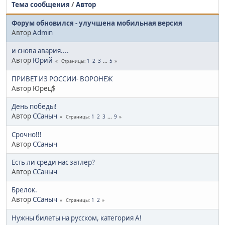
Тема сообщения
/
Автор
Форум обновился - улучшена мобильная версия
Автор
Admin
и снова авария....
Автор
Юрий
1
2
3
...
5
Страницы
ПРИВЕТ ИЗ РОССИИ- ВОРОНЕЖ
Автор Юрец$
День победы!
Автор
ССаныч
1
2
3
...
9
Страницы
Срочно!!!
Автор
ССаныч
Есть ли среди нас затлер?
Автор
ССаныч
Брелок.
Автор
ССаныч
1
2
Страницы
Нужны билеты на русском, категория А!