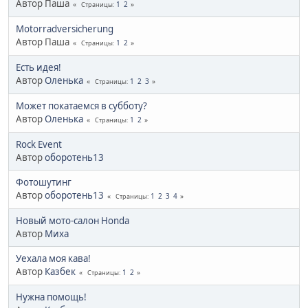
Автор Паша
1
2
Страницы
Motorradversicherung
Автор Паша
1
2
Страницы
Есть идея!
Автор
Оленька
1
2
3
Страницы
Может покатаемся в субботу?
Автор
Оленька
1
2
Страницы
Rock Event
Автор
оборотень13
Фотошутинг
Автор
оборотень13
1
2
3
4
Страницы
Новый мото-салон Honda
Автор
Миха
Уехала моя кава!
Автор
Казбек
1
2
Страницы
Нужна помощь!