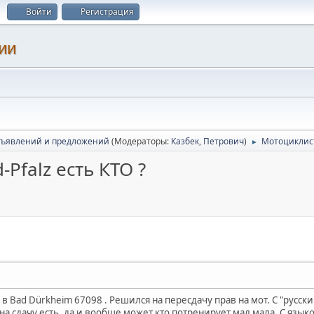
Войти
Регистрация
ии
бъявлений и предложений
(Модераторы:
Казбек
,
Петрович
)
Мотоциклисты
►
Pfalz есть КТО ?
в Bad Dürkheim 67098 . Решился на пересдачу прав на мот. С "русски
на сдачу есть, да и вообще может кто потренирует мал мала. С язык