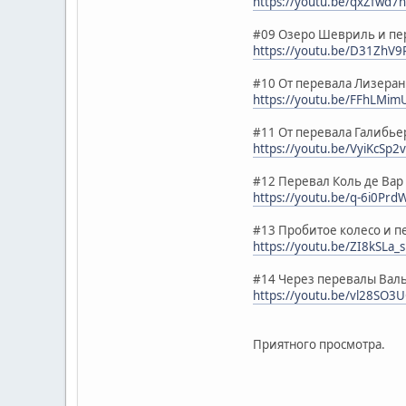
https://youtu.be/qxZfwd7
#09 Озеро Шевриль и пер
https://youtu.be/D31ZhV9
#10 От перевала Лизеран
https://youtu.be/FFhLMim
#11 От перевала Галибье
https://youtu.be/VyiKcSp2v
#12 Перевал Коль де Вар
https://youtu.be/q-6i0Prd
#13 Пробитое колесо и п
https://youtu.be/ZI8kSLa
#14 Через перевалы Валь
https://youtu.be/vl28SO3
Приятного просмотра.