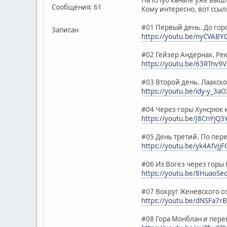
Сообщения: 61
Кому интересно, вот ссыл
#01 Первый день. До гор
Записан
https://youtu.be/nyCVABY
#02 Гейзер Андернах. Ре
https://youtu.be/63RTnv9
#03 Второй день. Лаахск
https://youtu.be/idy-y_3a
#04 Через горы Хунсрюк 
https://youtu.be/J8CnYjQ3
#05 День третий. По пер
https://youtu.be/yk4AfvJj
#06 Из Вогез через горы
https://youtu.be/8HuaoSe
#07 Вокруг Женевского о
https://youtu.be/dNSFa7r
#08 Гора Монблан и пер