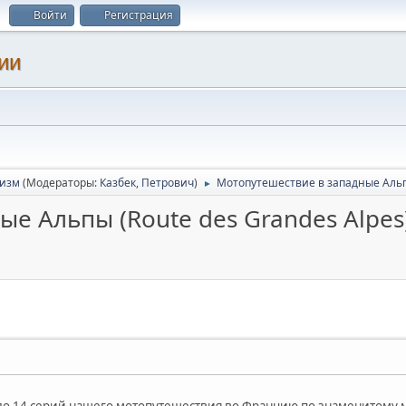
Войти
Регистрация
ии
ризм
(Модераторы:
Казбек
,
Петрович
)
Мотопутешествие в западные Альпы
►
е Альпы (Route des Grandes Alpes
о 14 серий нашего мотопутешествия во Францию по знаменитому ма