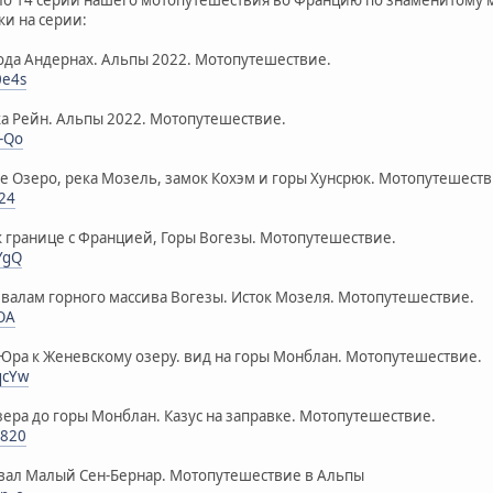
ки на серии:
ода Андернах. Альпы 2022. Мотопутешествие.
0e4s
ка Рейн. Альпы 2022. Мотопутешествие.
V-Qo
ое Озеро, река Мозель, замок Кохэм и горы Хунсрюк. Мотопутешеств
O24
к границе с Францией, Горы Вогезы. Мотопутешествие.
YgQ
евалам горного массива Вогезы. Исток Мозеля. Мотопутешествие.
FOA
 Юра к Женевскому озеру. вид на горы Монблан. Мотопутешествие.
qcYw
зера до горы Монблан. Казус на заправке. Мотопутешествие.
B820
евал Малый Сен-Бернар. Мотопутешествие в Альпы