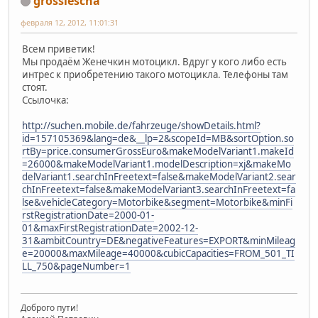
grosslescha
февраля 12, 2012, 11:01:31
Всем приветик!
Мы продаём Женечкин мотоцикл. Вдруг у кого либо есть
интрес к приобретению такого мотоцикла. Телефоны там
стоят.
Ссылочка:
http://suchen.mobile.de/fahrzeuge/showDetails.html?
id=157105369&lang=de&__lp=2&scopeId=MB&sortOption.so
rtBy=price.consumerGrossEuro&makeModelVariant1.makeId
=26000&makeModelVariant1.modelDescription=xj&makeMo
delVariant1.searchInFreetext=false&makeModelVariant2.sear
chInFreetext=false&makeModelVariant3.searchInFreetext=fa
lse&vehicleCategory=Motorbike&segment=Motorbike&minFi
rstRegistrationDate=2000-01-
01&maxFirstRegistrationDate=2002-12-
31&ambitCountry=DE&negativeFeatures=EXPORT&minMileag
e=20000&maxMileage=40000&cubicCapacities=FROM_501_TI
LL_750&pageNumber=1
Доброго пути!