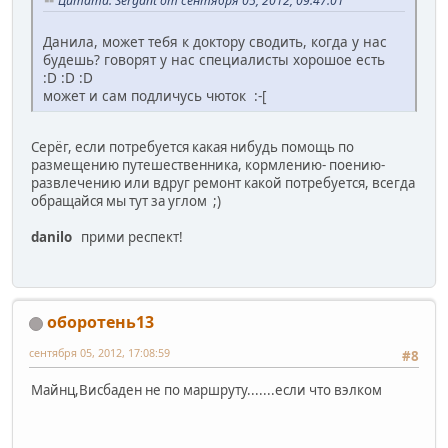
Цитата: Sergant от сентября 05, 2012, 09:47:01
Данила, может тебя к доктору сводить, когда у нас
будешь? говорят у нас специалисты хорошое есть
:D :D :D
может и сам подличусь чюток :-[
Серёг, если потребуется какая нибудь помощь по
размещению путешественника, кормлению- поению-
развлечению или вдруг ремонт какой потребуется, всегда
обращайся мы тут за углом ;)
danilo
прими респект!
оборотень13
сентября 05, 2012, 17:08:59
#8
Майнц,Висбаден не по маршруту.......если что вэлком