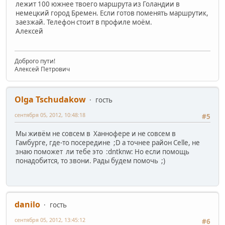
лежит 100 южнее твоего маршрута из Голандии в
немецкий город Бремен. Если готов поменять маршрутик,
заезжай. Телефон стоит в профиле моём.
Алексей
Доброго пути!
Алексей Петрович
Olga Tschudakow
гость
сентября 05, 2012, 10:48:18
#5
Мы живём не совсем в Ханнофере и не совсем в
Гамбурге, где-то посередине ;D а точнее район Celle, не
знаю поможет ли тебе это :dntknw: Но если помощь
понадобится, то звони. Рады будем помочь ;)
danilo
гость
сентября 05, 2012, 13:45:12
#6