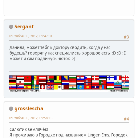
Sergant
сентября 05, 2012, 09:47:01
#3
Данила, может тебя к доктору сводить, когда у нас
будешь? говорят у нас специалисты хорошое есть :D :D :D
может и сам подличусь чюток :-[
grosslescha
сентября 05, 2012, 09:58:15
#4
Салютик землячёк!
Я проживаю в Городке под названием Lingen Ems. Городок