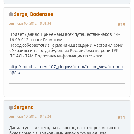
Sergej Bodensee
сентября 05, 2012, 19:31:34
#10
Привет Данило.Принемаем всех путешествиннеков 14-
16.09.012 на юге Германии .
Народ соберается из Германии,Швецарии,Австрии,Чехии,
с Украины и ты тогда будеш из России.Тема встречи ТУР
ПО АЛЬПАМ.Подробная информация по ссылке.
http://motobrat.de/e107_plugins/forum/forum_viewforum.p
hp?12
Sergant
сентября 10, 2012, 19:48:24
#11
Данило упылил сегодня на восток, всего через месяц он
будет дома. ;D Прикольный чувак в сумашедшем