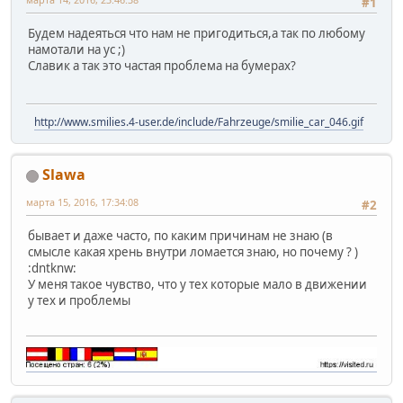
#1
Будем надеяться что нам не пригодиться,а так по любому
намотали на ус ;)
Славик а так это частая проблема на бумерах?
http://www.smilies.4-user.de/include/Fahrzeuge/smilie_car_046.gif
Slawa
марта 15, 2016, 17:34:08
#2
бывает и даже часто, по каким причинам не знаю (в
смысле какая хрень внутри ломается знаю, но почему ? )
:dntknw:
У меня такое чувство, что у тех которые мало в движении
у тех и проблемы