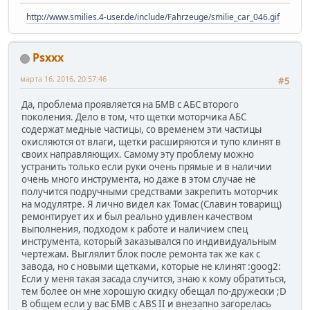
http://www.smilies.4-user.de/include/Fahrzeuge/smilie_car_046.gif
Psxxx
марта 16, 2016, 20:57:46
#5
Да, проблема проявляется на БМВ с АБС второго
поколения. Дело в том, что щетки моторчика АБС
содержат медные частицы, со временем эти частицы
окисляются от влаги, щетки расширяются и тупо клинят в
своих направляющих. Самому эту проблему можно
устранить только если руки очень прямые и в наличии
очень много инструмента, но даже в этом случае не
получится подручными средствами закрепить моторчик
на модулятре. Я лично видел как Томас (Славин товарищ)
ремонтирует их и был реально удивлен качеством
выполнения, подходом к работе и наличием спец
инструмента, который заказывался по индивидуальным
чертежам. Выглялит блок после ремонта так же как с
завода, но с новыми щетками, которые не клинят :goog2:
Если у меня такая засада случится, знаю к кому обратиться,
тем более он мне хорошую скидку обещал по-дружески ;D
В общем если у вас БМВ с ABS II и внезапно загорелась