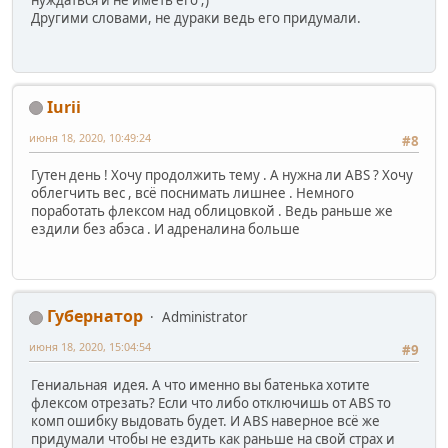
нуждаться и не иметь его ;)
Другими словами, не дураки ведь его придумали.
Iurii
июня 18, 2020, 10:49:24
#8
Гутен день ! Хочу продолжить тему . А нужна ли ABS ? Хочу
облегчить вес , всё поснимать лишнее . Немного
поработать флексом над облицовкой . Ведь раньше же
ездили без абэса . И адреналина больше
Губернатор
Administrator
июня 18, 2020, 15:04:54
#9
Гениальная идея. А что именно вы батенька хотите
флексом отрезать? Если что либо отключишь от ABS то
комп ошибку выдовать будет. И ABS наверное всё же
придумали чтобы не ездить как раньше на свой страх и