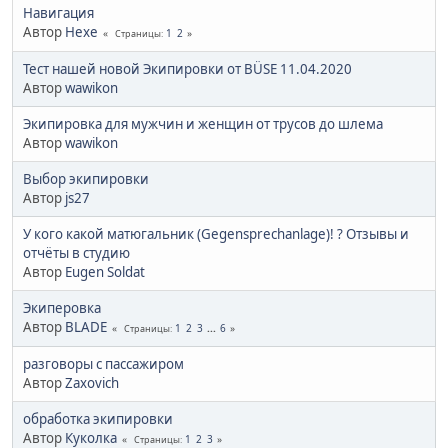
Навигация
Автор
Hexe
1
2
Страницы
Тест нашей новой Экипировки от BÜSE 11.04.2020
Автор
wawikon
Экипировка для мужчин и женщин от трусов до шлема
Автор
wawikon
Выбор экипировки
Автор
js27
У кого какой матюгальник (Gegensprechanlage)! ? Отзывы и
отчёты в студию
Автор
Eugen Soldat
Экиперовка
Автор
BLADE
1
2
3
...
6
Страницы
разговоры с пассажиром
Автор
Zaxovich
обработка экипировки
Автор
Куколка
1
2
3
Страницы