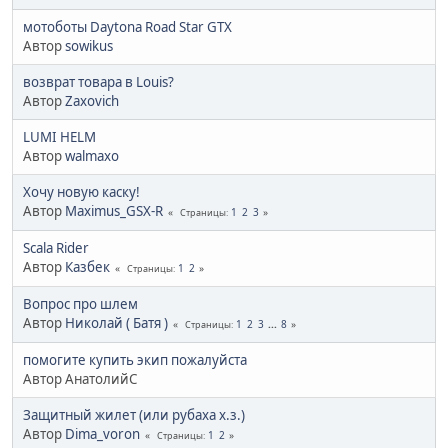
мотоботы Daytona Road Star GTX
Автор
sowikus
возврат товара в Louis?
Автор
Zaxovich
LUMI HELM
Автор
walmaxo
Хочу новую каску!
Автор
Maximus_GSX-R
1
2
3
Страницы
Scala Rider
Автор
Казбек
1
2
Страницы
Вопрос про шлем
Автор
Николай ( Батя )
1
2
3
...
8
Страницы
помогите купить экип пожалуйста
Автор АнатолийС
Защитный жилет (или рубаха х.з.)
Автор
Dima_voron
1
2
Страницы